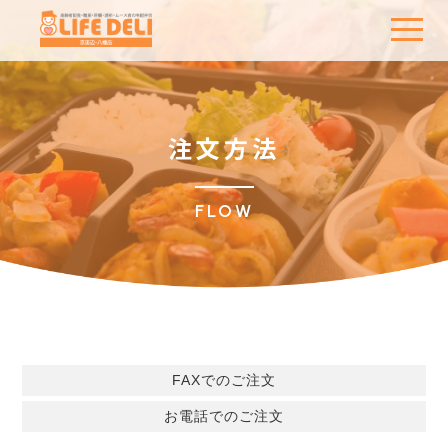
t
o
g
g
l
e
n
a
注文方法
v
i
g
a
t
FLOW
i
o
n
FAXでのご注文
お電話でのご注文